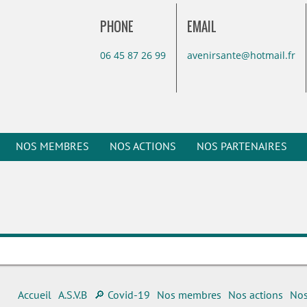
PHONE
EMAIL
06 45 87 26 99
avenirsante@hotmail.fr
NOS MEMBRES
NOS ACTIONS
NOS PARTENAIRES
Accueil
A.S.V.B
🔎 Covid-19
Nos membres
Nos actions
Nos