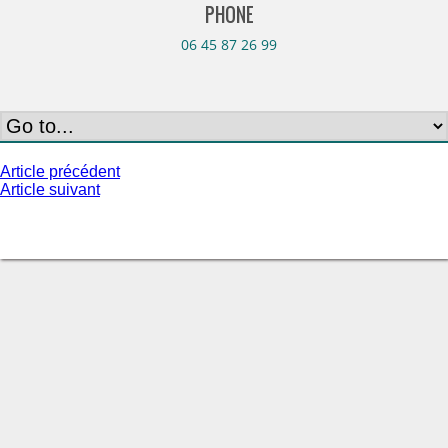
PHONE
06 45 87 26 99
Navigation
Article précédent
Article suivant
de
l’article